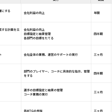
確にする
会社利益の向上
年間
成する計画を立
会社利益の向上
目標設定と結果管理
四半期
各部門の目標をたてる
ト
会社全体の業務、運営のサポートの実行
三ヶ月
部門のプレイヤー、コーチに具体的な指示、管理
四半期
をする
選手の目標設定と結果の管理
三ヶ月
コーチ業務の実行
各MTGの参加
三ヶ月