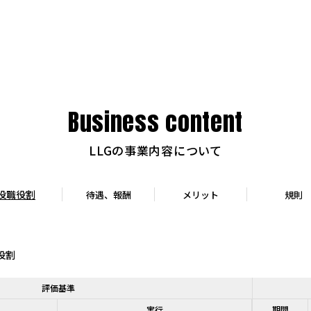
Business content
LLGの事業内容について
役職役割
待遇、報酬
メリット
規則
役割
評価基準
実行
期間