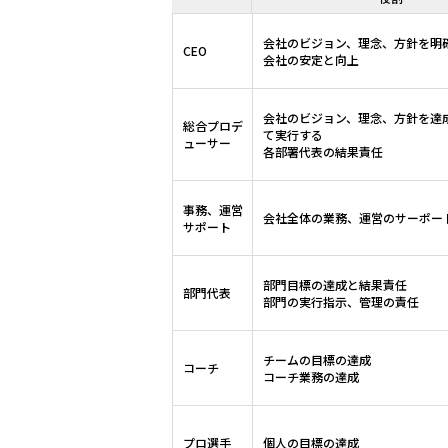
会社のビジョン、理念、方針を明
CEO
会社の安定と向上
会社のビジョン、理念、方針を達
総合プロデ
て実行する
ューサー
各部署代表の結果責任
事務、運営
会社全体の業務、運営のサーポー
サポート
部門目標の達成と結果責任
部門代表
部門の実行指示、管理の責任
チームの目標の達成
コーチ
コーチ業務の達成
プロ選手
個人の目標の達成