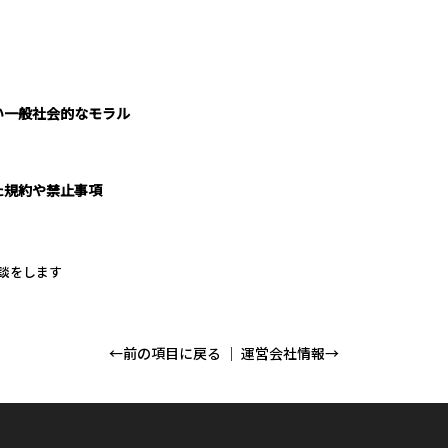
い一般社会的なモラル
た規約や禁止事項
談をします
←前の項目に戻る
｜
運営会社情報→